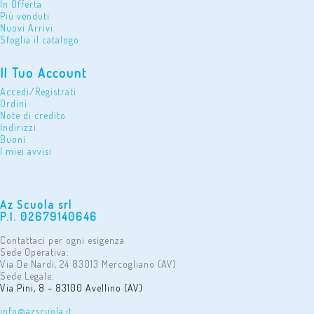
In Offerta
Più venduti
Nuovi Arrivi
Sfoglia il catalogo
Il Tuo Account
Accedi
/
Registrati
Ordini
Note di credito
Indirizzi
Buoni
I miei avvisi
Az Scuola srl
P.I. 02679140646
Contattaci per ogni esigenza
Sede Operativa:
Via De Nardi, 24 83013 Mercogliano (AV)
Sede Legale:
Via Pini, 8 – 83100 Avellino (AV)
info@azscuola.it