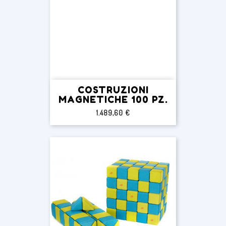
COSTRUZIONI
MAGNETICHE 100 PZ.
Prezzo
1.489,60 €