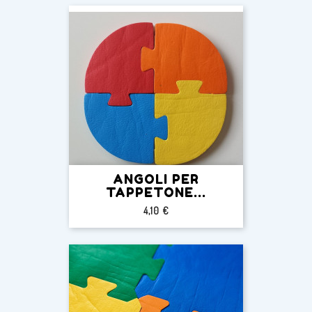
ANGOLI PER
TAPPETONE...
Prezzo
4,10 €