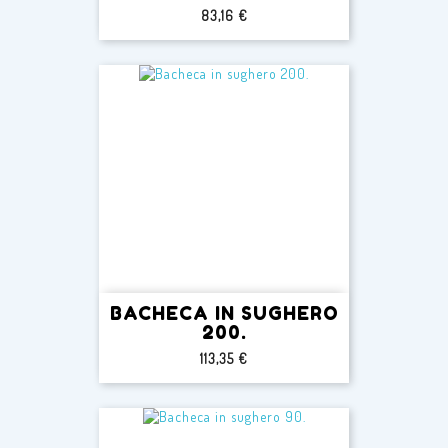
Prezzo
83,16 €
BACHECA IN SUGHERO
200.
Prezzo
113,35 €