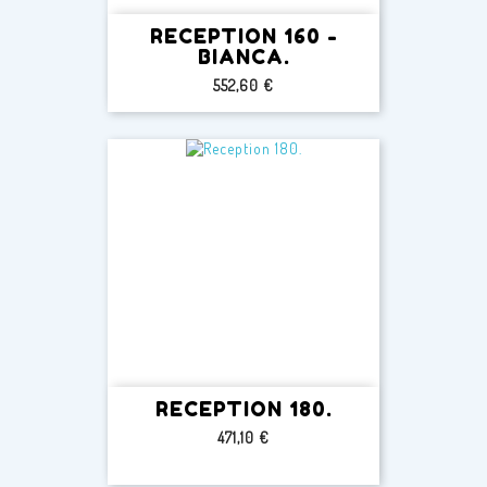
RECEPTION 160 -
BIANCA.
Prezzo
552,60 €
RECEPTION 180.
Prezzo
471,10 €