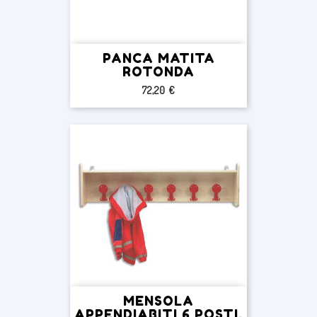
PANCA MATITA
ROTONDA
Prezzo
72,20 €
MENSOLA
APPENDIABITI 6 POSTI.