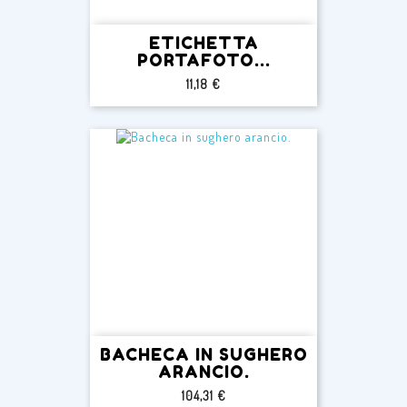
ETICHETTA
PORTAFOTO...
Prezzo
11,18 €
BACHECA IN SUGHERO
ARANCIO.
Prezzo
104,31 €