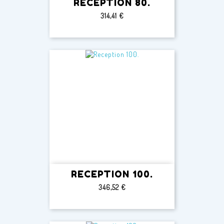
RECEPTION 80.
Prezzo
314,41 €
RECEPTION 100.
Prezzo
346,52 €