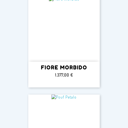
FIORE MORBIDO
Prezzo
1.377,00 €