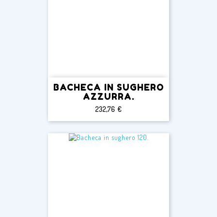
BACHECA IN SUGHERO
AZZURRA.
Prezzo
232,76 €