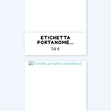
ETICHETTA
PORTANOME...
Prezzo
7,41 €