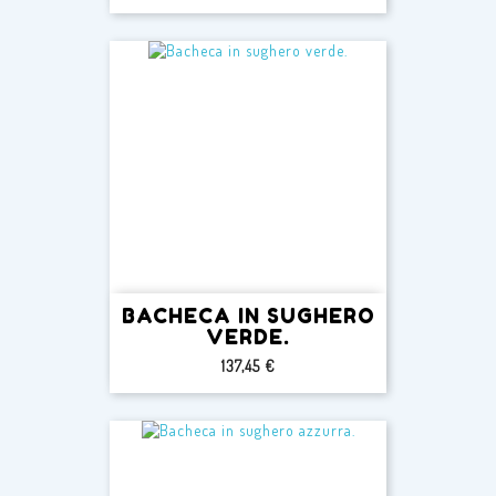
BACHECA IN SUGHERO
VERDE.
Prezzo
137,45 €