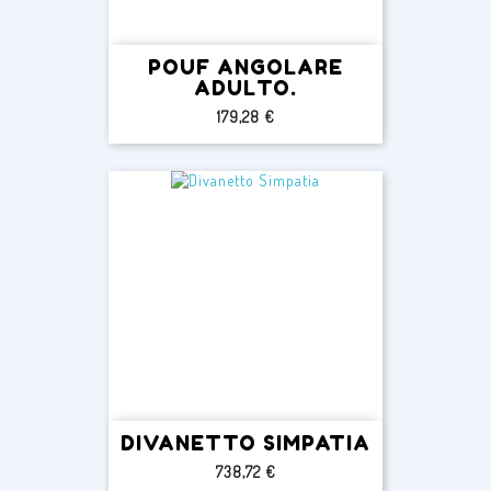
POUF ANGOLARE
ADULTO.
Prezzo
179,28 €
DIVANETTO SIMPATIA
Prezzo
738,72 €