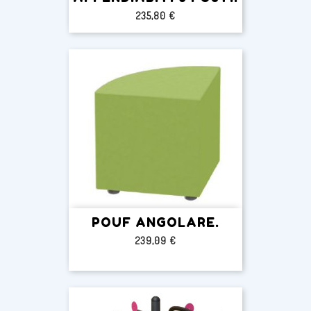
Prezzo
235,80 €
POUF ANGOLARE.
Prezzo
239,09 €