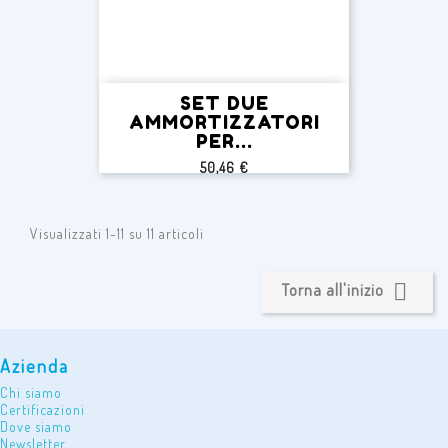
SET DUE
AMMORTIZZATORI
PER...
Prezzo
50,46 €
Visualizzati 1-11 su 11 articoli

Torna all'inizio
Azienda
Chi siamo
Certificazioni
Dove siamo
Newsletter