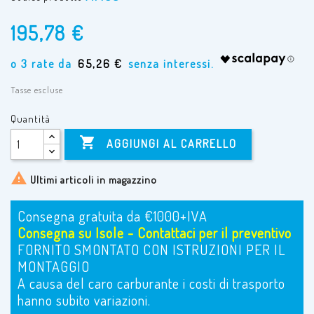
195,78 €
65,26 €
Tasse escluse
Quantità

AGGIUNGI AL CARRELLO

Ultimi articoli in magazzino
Consegna gratuita da €1000+IVA
Consegna su Isole - Contattaci per il preventivo
FORNITO SMONTATO CON ISTRUZIONI PER IL
MONTAGGIO
A causa del caro carburante i costi di trasporto
hanno subito variazioni.