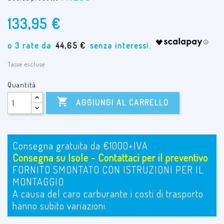
133,95 €
44,65 €
Tasse escluse
Quantità

AGGIUNGI AL CARRELLO
Consegna gratuita da €1000+IVA
Consegna su Isole - Contattaci per il preventivo
FORNITO SMONTATO CON ISTRUZIONI PER IL
MONTAGGIO
A causa del caro carburante i costi di trasporto
hanno subito variazioni.