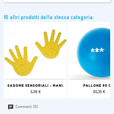
16 altri prodotti della stessa categoria:
SAGOME SENSORIALI - MANI.
PALLONE 90 CM
Prezzo
Prezzo
5,38 €
65,35 €
Commenti (0)