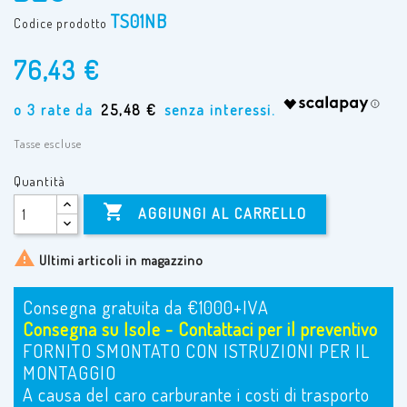
TS01NB
Codice prodotto
76,43 €
25,48 €
Tasse escluse
Quantità

AGGIUNGI AL CARRELLO

Ultimi articoli in magazzino
Consegna gratuita da €1000+IVA
Consegna su Isole - Contattaci per il preventivo
FORNITO SMONTATO CON ISTRUZIONI PER IL
MONTAGGIO
A causa del caro carburante i costi di trasporto