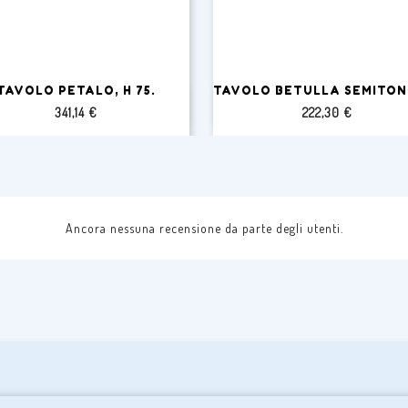
TAVOLO PETALO, H 75.
TAVOLO BETULLA SEMITOND


Anteprima
Anteprima
Prezzo
Prezzo
341,14 €
222,30 €
Ancora nessuna recensione da parte degli utenti.