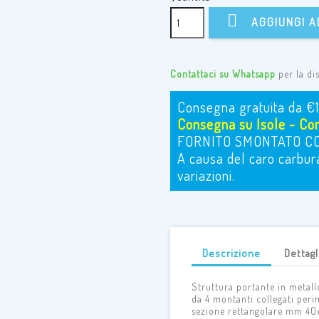

AGGIUNGI A
Contattaci su Whatsapp
per la di
Consegna gratuita da €
Consegna su Isole - Cont
FORNITO SMONTATO CO
A causa del caro carbura
variazioni.
Descrizione
Dettagl
Struttura portante in metall
da 4 montanti collegati peri
sezione rettangolare mm 40x2