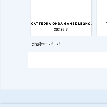
CATTEDRA ONDA GAMBE LEGNO.

Anteprima
Prezzo
202,30 €
Commenti (0)