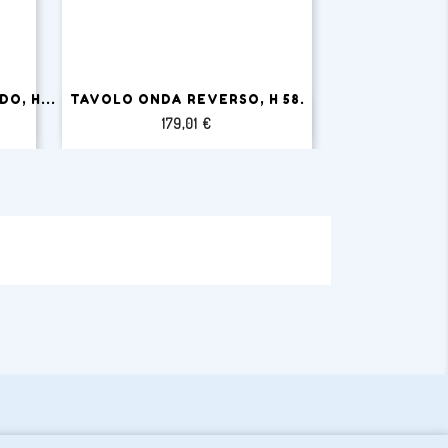
O, H...
TAVOLO ONDA REVERSO, H 58.
TAVOLO ARCO


Anteprima
A
Prezzo
P
179,01 €
7