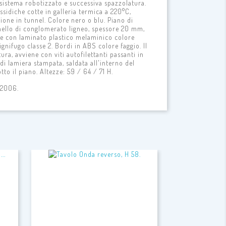
 sistema robotizzato e successiva spazzolatura.
ssidiche cotte in galleria termica a 220°C,
ione in tunnel. Colore nero o blu. Piano di
nello di conglomerato ligneo, spessore 20 mm,
ce con laminato plastico melaminico colore
ignifugo classe 2. Bordi in ABS colore faggio. Il
tura, avviene con viti autofilettanti passanti in
 di lamiera stampata, saldata all'interno del
tto il piano. Altezze: 59 / 64 / 71 H.
/2006.