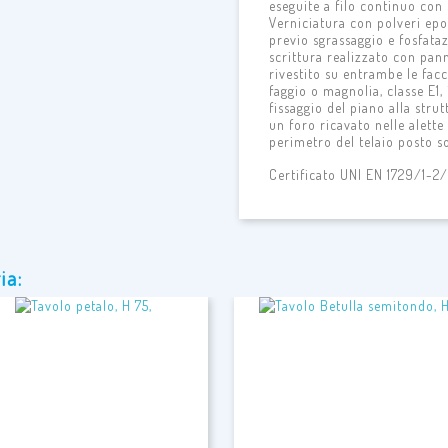
eseguite a filo continuo con
Verniciatura con polveri epo
previo sgrassaggio e fosfataz
scrittura realizzato con pan
rivestito su entrambe le fac
faggio o magnolia, classe E1, 
fissaggio del piano alla strut
un foro ricavato nelle alette
perimetro del telaio posto so
Certificato UNI EN 1729/1-2
ia: