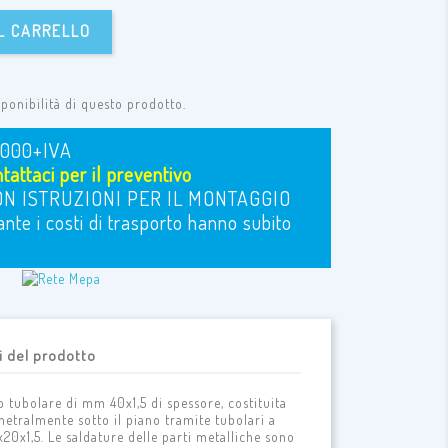
L CARRELLO
sponibilità di questo prodotto.
1000+IVA
attaci per il preventivo
N ISTRUZIONI PER IL MONTAGGIO
nte i costi di trasporto hanno subito
i del prodotto
o tubolare di mm 40x1,5 di spessore, costituita
metralmente sotto il piano tramite tubolari a
0x1,5. Le saldature delle parti metalliche sono